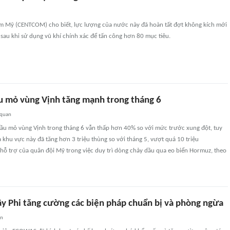
âm Mỹ (CENTCOM) cho biết, lực lượng của nước này đã hoàn tất đợt không kích mới
sau khi sử dụng vũ khí chính xác để tấn công hơn 80 mục tiêu.
u mỏ vùng Vịnh tăng mạnh trong tháng 6
 quan
ầu mỏ vùng Vịnh trong tháng 6 vẫn thấp hơn 40% so với mức trước xung đột, tuy
 khu vực này đã tăng hơn 3 triệu thùng so với tháng 5, vượt quá 10 triệu
hỗ trợ của quân đội Mỹ trong việc duy trì dòng chảy dầu qua eo biển Hormuz, theo
ây Phi tăng cường các biện pháp chuẩn bị và phòng ngừa
an