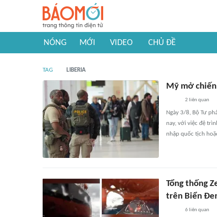
NÓNG
MỚI
VIDEO
CHỦ ĐỀ
TAG
LIBERIA
Mỹ mở chiến 
2
liên quan
Ngày 3/8, Bộ Tư ph
nay, với việc đệ trì
nhập quốc tịch hoặc
Tổng thống Z
trên Biển Đe
6
liên quan