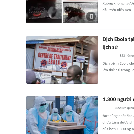
Xuồng không người 
dầu trên Biển Đen.
Dịch Ebola t
lịch sử
822
liên q
Dịch bệnh Ebola ch
lớn thứ hai trong lị
1.300 người c
822
liên quan
Đợt bùng phát Ebol
chưa từng được ghi
của hơn 1.300 ngườ