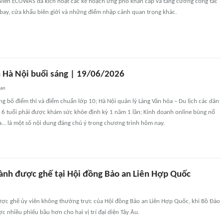
 viên ECOWAS đã kích hoạt các kế hoạch ứng phó khẩn cấp và tăng cường công tác
n bay, cửa khẩu biên giới và những điểm nhập cảnh quan trọng khác.
 Hà Nội buổi sáng | 19/06/2026
uan
g bố điểm thi và điểm chuẩn lớp 10; Hà Nội quản lý Làng Văn hóa – Du lịch các dân
i 6 tuổi phải được khám sức khỏe định kỳ 1 năm 1 lần; Kinh doanh online bùng nổ
ria... là một số nội dung đáng chú ý trong chương trình hôm nay.
ành được ghế tại Hội đồng Bảo an Liên Hợp Quốc
ợc ghế ủy viên không thường trực của Hội đồng Bảo an Liên Hợp Quốc, khi Bồ Đào
 nhiều phiếu bầu hơn cho hai vị trí đại diện Tây Âu.