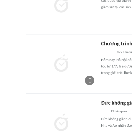
Các quốc gia thành
giám sát tại các sâ
Chương trình
329
liên q
Hôm nay, Hà Nội côn
tộc từ 1/7; Trẻ dướ
trong giới trẻ Libe
Đức không gi
19
liên quan
Đức không giành đư
Nha và Áo nhận được