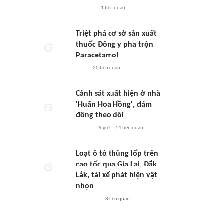
1
liên quan
Triệt phá cơ sở sản xuất
thuốc Đông y pha trộn
Paracetamol
20
liên quan
Cảnh sát xuất hiện ở nhà
'Huấn Hoa Hồng', đám
đông theo dõi
9 giờ
14
liên quan
Loạt ô tô thủng lốp trên
cao tốc qua Gia Lai, Đắk
Lắk, tài xế phát hiện vật
nhọn
8
liên quan