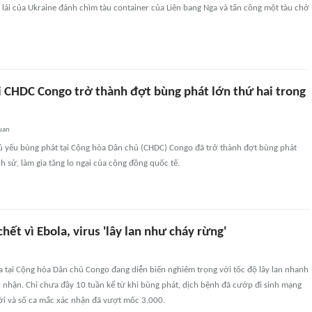
lái của Ukraine đánh chìm tàu container của Liên bang Nga và tấn công một tàu chở
ại CHDC Congo trở thành đợt bùng phát lớn thứ hai trong
uan
ủ yếu bùng phát tại Cộng hòa Dân chủ (CHDC) Congo đã trở thành đợt bùng phát
ch sử, làm gia tăng lo ngại của cộng đồng quốc tế.
hết vì Ebola, virus 'lây lan như cháy rừng'
a tại Cộng hòa Dân chủ Congo đang diễn biến nghiêm trọng với tốc độ lây lan nhanh
 nhận. Chỉ chưa đầy 10 tuần kể từ khi bùng phát, dịch bệnh đã cướp đi sinh mạng
i và số ca mắc xác nhận đã vượt mốc 3.000.