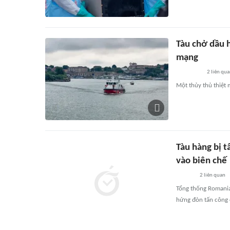
Tàu chở dầu 
mạng
2
liên qu
Một thủy thủ thiệt
Tàu hàng bị 
vào biên chế
2
liên quan
Tổng thống Romania 
hứng đòn tấn công 