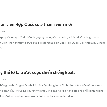
 an Liên Hợp Quốc có 5 thành viên mới
 quan
Hợp Quốc ngày 3/6 đã bầu Áo, Kyrgyzstan, Bồ Đào Nha, Trinidad và Tobago cùng
 viên không thường trực của Hội đồng Bảo an Liên Hợp Quốc, với nhiệm kỳ 2 năm
7.
g thể lơ là trước cuộc chiến chống Ebola
ên quan
hững cánh rừng châu Phi lại trỗi dậy, gióng lên hồi chuông cảnh báo về sự mong
tế toàn cầu. Virus Ebola, với tỷ lệ tử vong cao và khả năng gieo rắc nỗi kinh hoàng
ại. Một cuộc chiến mới với ngành y tế thế giới lại bắt đầu.