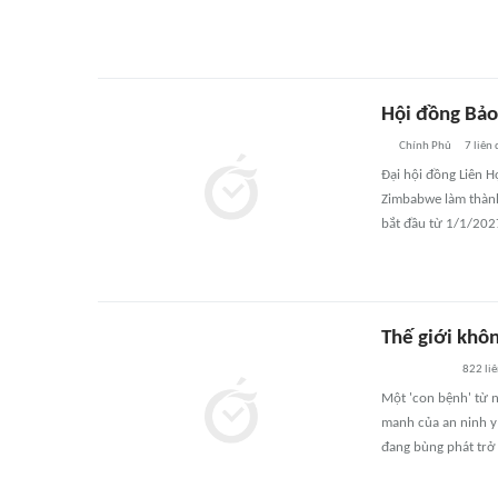
Hội đồng Bảo
Chính Phủ
7
liên
Đại hội đồng Liên 
Zimbabwe làm thành
bắt đầu từ 1/1/202
Thế giới khôn
822
li
Một 'con bệnh' từ n
manh của an ninh y 
đang bùng phát trở l