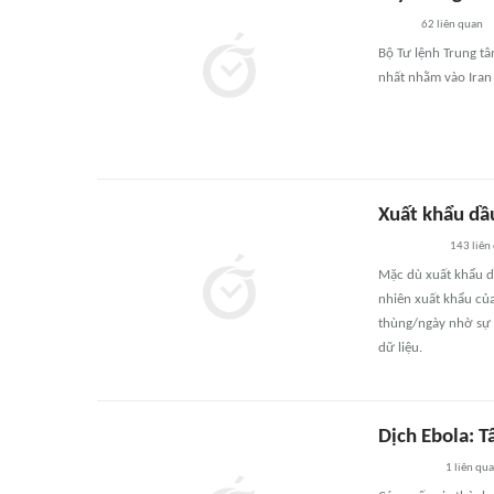
62
liên quan
Bộ Tư lệnh Trung t
nhất nhằm vào Iran 
Xuất khẩu dầ
143
liên
Mặc dù xuất khẩu d
nhiên xuất khẩu của
thùng/ngày nhờ sự 
dữ liệu.
Dịch Ebola: T
1
liên qu