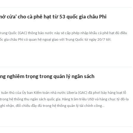
ở cửa' cho cà phê hạt từ 53 quốc gia châu Phi
Trung Quốc (GAC) thông báo nước này sẽ cấp phép nhập khẩu cà phê hạt đủ điều
uốc gia châu Phi có quan hệ ngoại giao với Trung Quốc từ ngày 20/7 tới.
ổng nghiêm trọng trong quản lý ngân sách
tuân thủ của Ủy ban Kiểm toán nhà nước Liberia (GAC) đã phơi bày hàng loạt lỗ
rong hệ thống thu ngân sách quốc gia. Hàng trăm triệu USD và hàng chục tỷ đô-la
ghi nhận, đối chiếu đầy đủ trong hệ thống quản lý tài chính công...