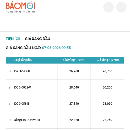
TIỆN ÍCH
GIÁ XĂNG DẦU
GIÁ XĂNG DẦU
NGÀY
07-08-2026 00:58
Loại xăng dầu
Giá vùng 1 (VNĐ)
Giá vùng 2 (VNĐ)
Dầu hỏa 2-K
26,260
26,780
DO 0,001S-V
29,640
30,230
DO 0,05S-II
27,540
28,090
Xăng E10 RON 95-III
22,320
22,760