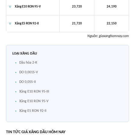
Xăng E10 RON 95-V
23,720
24,190
Xăng E5 RON 92-II
21,720
22,150
Nguồn:
giaxanghomnay.com
LOẠI XĂNG DẦU
Dầu hỏa 2-K
DO 0,001S-V
DO 0,05S-II
Xăng E10 RON 95-III
Xăng E10 RON 95-V
Xăng E5 RON 92-II
TIN TỨC GIÁ
XĂNG DẦU
HÔM NAY