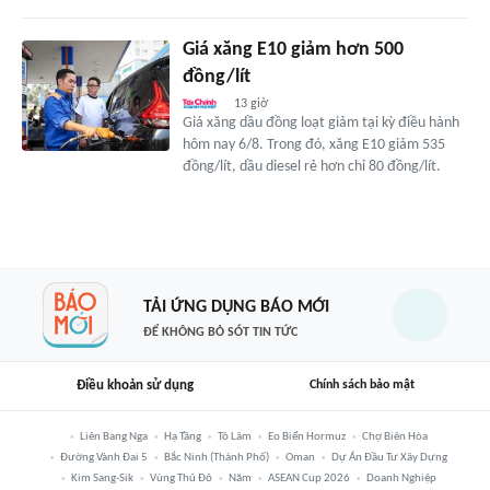
Giá xăng E10 giảm hơn 500
đồng/lít
13 giờ
Giá xăng dầu đồng loạt giảm tại kỳ điều hành
hôm nay 6/8. Trong đó, xăng E10 giảm 535
đồng/lít, dầu diesel rẻ hơn chỉ 80 đồng/lít.
TẢI ỨNG DỤNG BÁO MỚI
ĐỂ KHÔNG BỎ SÓT TIN TỨC
Điều khoản sử dụng
Chính sách bảo mật
Liên Bang Nga
Hạ Tầng
Tô Lâm
Eo Biển Hormuz
Chợ Biên Hòa
Đường Vành Đai 5
Bắc Ninh (thành Phố)
Oman
Dự Án Đầu Tư Xây Dựng
Kim Sang-Sik
Vùng Thủ Đô
Năm
ASEAN Cup 2026
Doanh Nghiệp