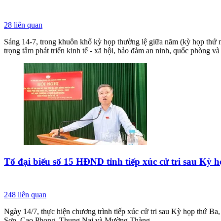
28
liên quan
Sáng 14-7, trong khuôn khổ kỳ họp thường lệ giữa năm (kỳ họp thứ 
trọng tâm phát triển kinh tế - xã hội, bảo đảm an ninh, quốc phòng v
Tổ đại biểu số 15 HĐND tỉnh tiếp xúc cử tri sau Kỳ 
248
liên quan
Ngày 14/7, thực hiện chương trình tiếp xúc cử tri sau Kỳ họp thứ 
Sơn, Cao Phong, Thung Nai và Mường Thàng.