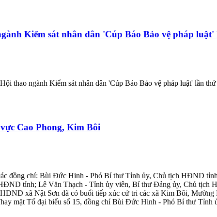
ngành Kiểm sát nhân dân 'Cúp Báo Bảo vệ pháp luật'
 Hội thao ngành Kiểm sát nhân dân 'Cúp Báo Bảo vệ pháp luật' lần th
u vực Cao Phong, Kim Bôi
ác đồng chí: Bùi Đức Hinh - Phó Bí thư Tỉnh ủy, Chủ tịch HĐND tỉ
 HĐND tỉnh; Lê Văn Thạch - Tỉnh ủy viên, Bí thư Đảng ủy, Chủ tịch
h HĐND xã Nật Sơn đã có buổi tiếp xúc cử tri các xã Kim Bôi, Mườn
 mặt Tổ đại biểu số 15, đồng chí Bùi Đức Hinh - Phó Bí thư Tỉnh ủy, 