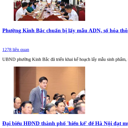
Phường Kinh Bắc chuẩn bị lấy mẫu ADN, số hóa thông 
1278
liên quan
UBND phường Kinh Bắc đã triển khai kế hoạch lấy mẫu sinh phẩm, số hó
Đại biểu HĐND thành phố 'hiến kế' để Hà Nội đạt mụ