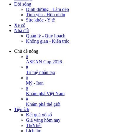
Đời sống
Dinh dưỡng - Làm đẹp
Tình yêu - Hôn nhân
Sức khỏe - Y tế
Xe cộ
Nhà đất
Quản lý - Quy hoạch
Không gian - Kiến trúc
Chủ đề nóng
#
ASEAN Cup 2026
#
Trí tuệ nhân tạo
#
Mỹ - Iran
#
Khám phá Việt Nam
#
Khám phá thế giới
Tiện ích
Kết quả xổ số
Giá vàng hôm nay
Thời tiết
Lịch âm