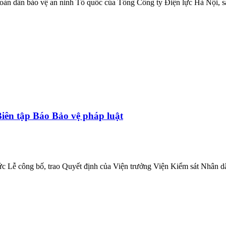
 toàn dân bảo vệ an ninh Tổ quốc của Tổng Công ty Điện lực Hà Nội, s
iên tập Báo Bảo vệ pháp luật
chức Lễ công bố, trao Quyết định của Viện trưởng Viện Kiểm sát Nhân d