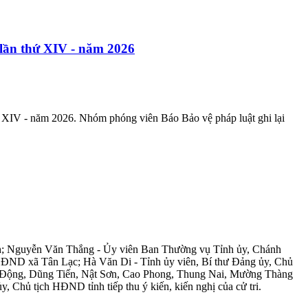
 lần thứ XIV - năm 2026
ứ XIV - năm 2026. Nhóm phóng viên Báo Bảo vệ pháp luật ghi lại
nh; Nguyễn Văn Thắng - Ủy viên Ban Thường vụ Tỉnh ủy, Chánh
 HĐND xã Tân Lạc; Hà Văn Di - Tỉnh ủy viên, Bí thư Đảng ủy, Chủ
g Động, Dũng Tiến, Nật Sơn, Cao Phong, Thung Nai, Mường Thàng
Chủ tịch HĐND tỉnh tiếp thu ý kiến, kiến nghị của cử tri.