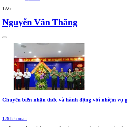
TAG
Nguyễn Văn Thắng
Chuyển biến nhận thức và hành động với nhiệm vụ gi
126
liên quan