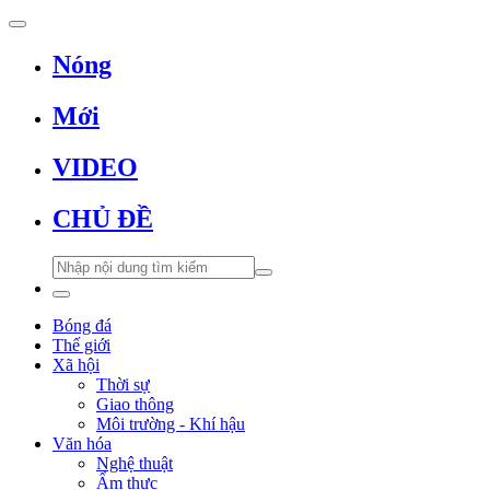
Nóng
Mới
VIDEO
CHỦ ĐỀ
Bóng đá
Thế giới
Xã hội
Thời sự
Giao thông
Môi trường - Khí hậu
Văn hóa
Nghệ thuật
Ẩm thực