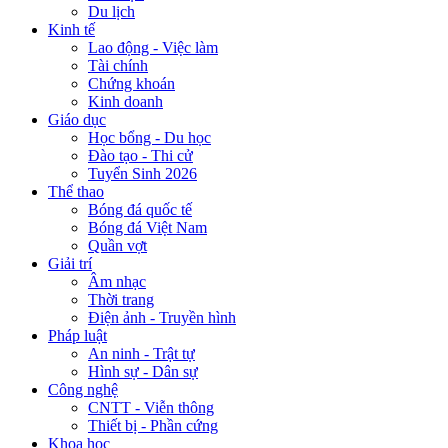
Du lịch
Kinh tế
Lao động - Việc làm
Tài chính
Chứng khoán
Kinh doanh
Giáo dục
Học bổng - Du học
Đào tạo - Thi cử
Tuyển Sinh 2026
Thể thao
Bóng đá quốc tế
Bóng đá Việt Nam
Quần vợt
Giải trí
Âm nhạc
Thời trang
Điện ảnh - Truyền hình
Pháp luật
An ninh - Trật tự
Hình sự - Dân sự
Công nghệ
CNTT - Viễn thông
Thiết bị - Phần cứng
Khoa học